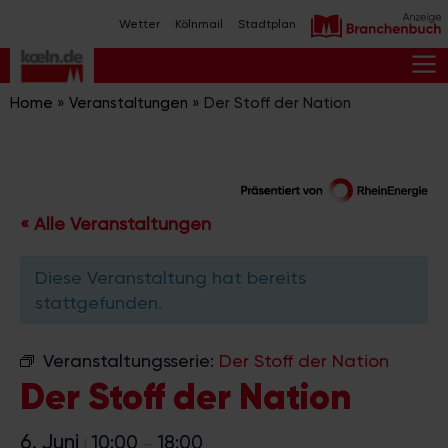
Zum
Wetter
Kölnmail
Stadtplan
Inhalt
springen
M
Home
»
Veranstaltungen
»
Der Stoff der Nation
« Alle Veranstaltungen
Diese Veranstaltung hat bereits
stattgefunden.
Veranstaltungsserie:
Der Stoff der Nation
Der Stoff der Nation
6. Juni
10:00
18:00
|
–