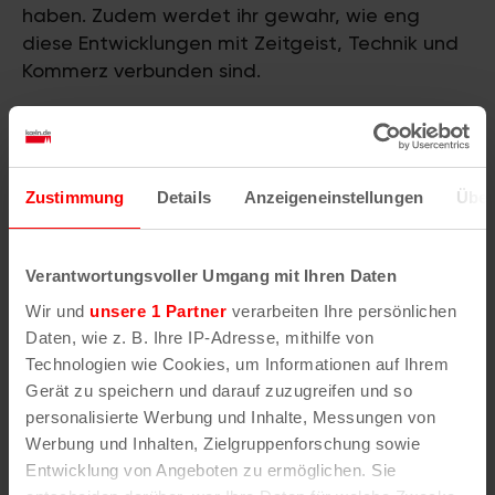
haben. Zudem werdet ihr gewahr, wie eng
diese Entwicklungen mit Zeitgeist, Technik und
Kommerz verbunden sind.
Originale vom Spielfeld
Zu den Höhepunkten zählen original getragene,
sogenannte matchworn Trikots aus der
Zustimmung
Details
Anzeigeneinstellungen
Über
renommierten Sammlung von Andreas
Schallenmüller. Sie machen große Spiele,
Emotionen und persönliche Geschichten
Verantwortungsvoller Umgang mit Ihren Daten
unmittelbar erlebbar. Der Besuch der
Wir und
unsere 1 Partner
verarbeiten Ihre persönlichen
Sonderausstellung ist im regulären
Daten, wie z. B. Ihre IP-Adresse, mithilfe von
Museumseintritt enthalten
und lässt sich ideal
Technologien wie Cookies, um Informationen auf Ihrem
mit der Dauerausstellung des Hauses
Gerät zu speichern und darauf zuzugreifen und so
verbinden.
personalisierte Werbung und Inhalte, Messungen von
Werbung und Inhalten, Zielgruppenforschung sowie
Entwicklung von Angeboten zu ermöglichen. Sie