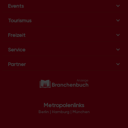
t
Events
i
o
Tourismus
n
Freizeit
Service
Partner
Metropolenlinks
Berlin
|
Hamburg
|
München