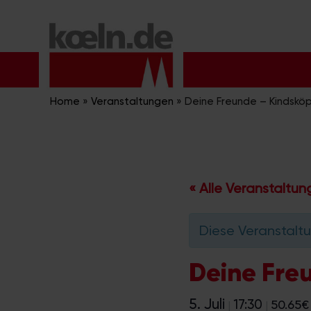
Zum
Inhalt
springen
Home
»
Veranstaltungen
»
Deine Freunde – Kindsköp
« Alle Veranstaltu
Diese Veranstaltu
Deine Fre
5. Juli
17:30
50.65€
|
|