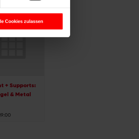
 Medien anbieten zu können
hrer Verwendung unserer
lle Cookies zulassen
 führen diese Informationen
ie im Rahmen Ihrer Nutzung
t + Supports:
gel & Metal
 19:00