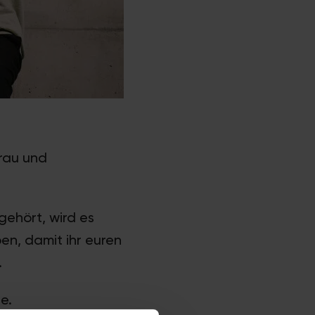
grau und
gehört, wird es
en, damit ihr euren
.
e.