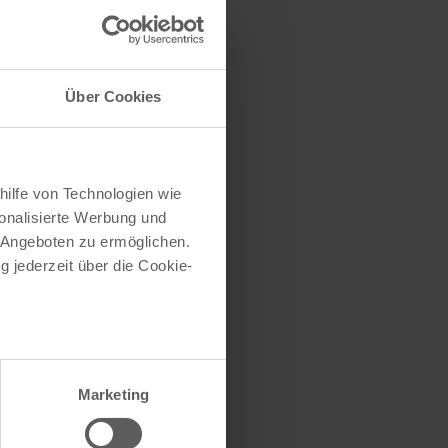
Über Cookies
hilfe von Technologien wie
onalisierte Werbung und
 Angeboten zu ermöglichen.
g jederzeit über die Cookie-
au sein können
zieren
Marketing
hre Präferenzen im
Abschnitt