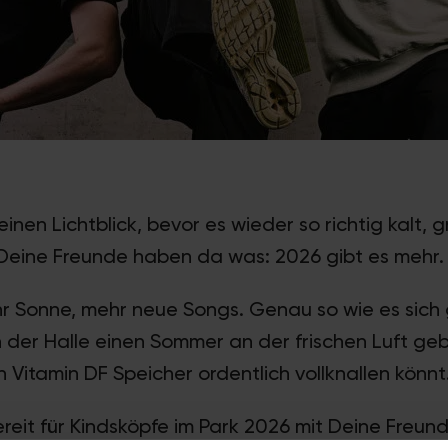
einen Lichtblick, bevor es wieder so richtig kalt, 
Deine Freunde haben da was: 2026 gibt es mehr.
r Sonne, mehr neue Songs. Genau so wie es sich 
 der Halle einen Sommer an der frischen Luft geb
 Vitamin DF Speicher ordentlich vollknallen könnt
reit für Kindsköpfe im Park 2026 mit Deine Freund