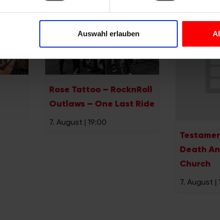
nhalte und Anzeigen zu personalisieren, Funktionen für soziale
Website zu analysieren. Außerdem geben wir Informationen zu I
Auswahl erlauben
A
r soziale Medien, Werbung und Analysen weiter. Unsere Partner
 Daten zusammen, die Sie ihnen bereitgestellt haben oder die s
n.
Rose Tattoo – RocknRoll
Outlaws – One Last Ride
7. August | 19:00
Testamen
Death An
Church
7. August |