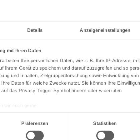
Details
Anzeigeneinstellungen
g mit Ihren Daten
arbeiten Ihre persönlichen Daten, wie z. B. Ihre IP-Adresse, mit
brunnen Köln
uf Ihrem Gerät zu speichern und darauf zuzugreifen und so pers
ung und Inhalten, Zielgruppenforschung sowie Entwicklung von
 Ihre Daten für welche Zwecke nutzt. Sie können Ihre Einwilligun
 auf das Privacy Trigger Symbol ändern oder widerrufen
n wir auch gerne:
re geografische Lage erfassen, welche bis auf einige Meter gen
es Scannen nach bestimmten Merkmalen (Fingerprinting) identifi
Präferenzen
Statistiken
Veranstaltungen
ie Ihre persönlichen Daten verarbeitet werden, und legen Sie I