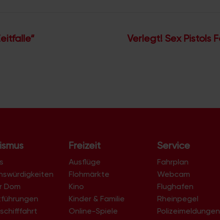
eitfalle“
Verlegt! Sex Pistols 
ismus
Freizeit
Service
s
Ausflüge
Fahrplan
nswürdigkeiten
Flohmärkte
Webcam
er Dom
Kino
Flughafen
tführungen
Kinder & Familie
Rheinpegel
schifffahrt
Online-Spiele
Polizeimeldunge