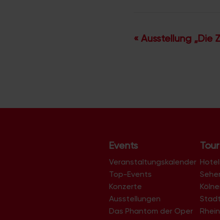
V
«
Ausstellung „Die Z
e
r
a
n
s
t
a
Events
Tour
l
t
Veranstaltungskalender
Hotel
u
Top-Events
Sehe
Konzerte
Köln
n
Ausstellungen
Stad
g
Das Phantom der Oper
Rhein
-