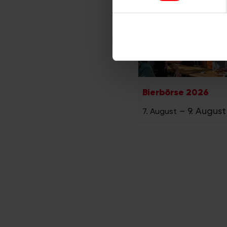
Wir verwenden Cookies, um I
und die Zugriffe auf unsere 
Website an unsere Partner fü
möglicherweise mit weiteren
der Dienste gesammelt habe
Bierbörse 2026
–
9. August
7. August