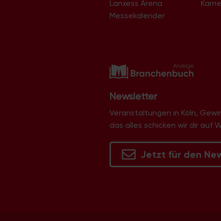
Lanxess Arena
Karne
N
Messekalender
a
v
i
g
a
t
Newsletter
i
Veranstaltungen in Köln, Gew
o
das alles schicken wir dir auf 
n
Jetzt für den Ne