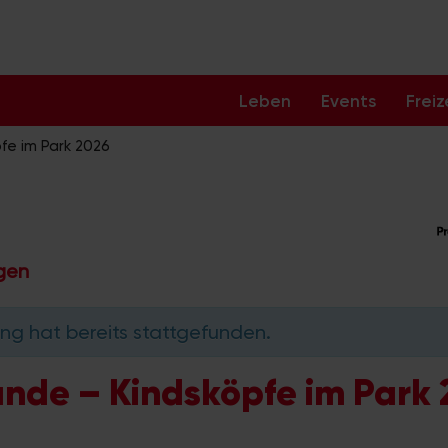
Leben
Events
Freiz
fe im Park 2026
ngen
ng hat bereits stattgefunden.
unde – Kindsköpfe im Park