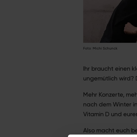
Foto: Michi Schunck
Ihr braucht einen kl
ungemütlich wird? 
Mehr Konzerte, meh
nach dem Winter in
Vitamin D und euren
Also macht euch be