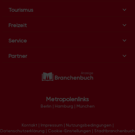
i
Tourismus
o
n
Freizeit
Service
Partner
Metropolenlinks
Berlin
|
Hamburg
|
München
Kontakt
|
Impressum
|
Nutzungsbedingungen
|
Datenschutzerklärung
|
Cookie-Einstellungen
|
Stadtbranchenbuch