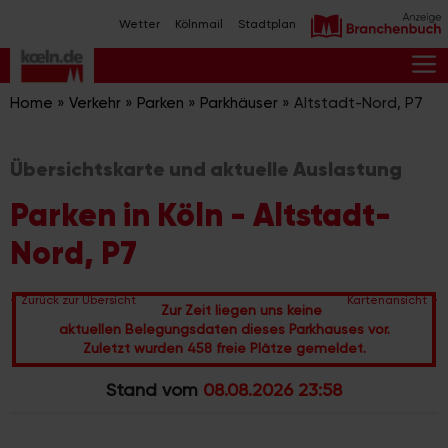
Zum
Wetter
Kölnmail
Stadtplan
Inhalt
springen
M
Home
»
Verkehr
»
Parken
»
Parkhäuser
»
Altstadt-Nord, P7
Übersichtskarte und aktuelle Auslastung
Parken in Köln - Altstadt-
Nord, P7
Zurück zur Übersicht
Kartenansicht
Zur Zeit liegen uns keine
aktuellen Belegungsdaten dieses Parkhauses vor.
Zuletzt wurden 458 freie Plätze gemeldet.
Stand vom
08.08.2026 23:58