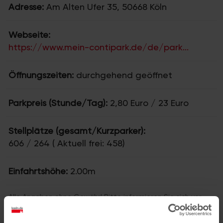
Adresse:
Am Alten Ufer 35, 50668 Köln
Webseite:
https://www.mein-contipark.de/de/park...
Öffnungszeiten:
durchgehend geöffnet
Parkpreis (Stunde/Tag):
2,80 Euro / 23 Euro
Stellplätze (gesamt/Kurzparker):
606 / 264 ( Aktuell frei: 458)
Einfahrtshöhe:
2.00m
Alle Angaben ohne Gewähr!
Bitte informieren Sie sich vor
der Einfahrt in das Parkhaus vor Ort über die aktuellen Tarife
und Öffnungszeiten.