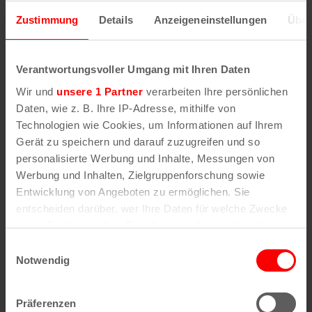
Zuletzt aktualisiert: Belegungsdaten: 08.08.2026 23:58,
Parkhaus-Basisdaten 05.12.2025 11:05, Belegungsdaten-
Zustimmung
Details
Anzeigeneinstellungen
Über
Quelle: Parkleitsystem bzw. https://offenedaten-
koeln.de/dataset/parkhausbelegung, Lizenz:DL-DE-Zero-2.0
(Korrekturen bitte an
info@koeln.de
melden - vielen Dank!)
Verantwortungsvoller Umgang mit Ihren Daten
Wir und
unsere 1 Partner
verarbeiten Ihre persönlichen
Daten, wie z. B. Ihre IP-Adresse, mithilfe von
Technologien wie Cookies, um Informationen auf Ihrem
Gerät zu speichern und darauf zuzugreifen und so
personalisierte Werbung und Inhalte, Messungen von
Werbung und Inhalten, Zielgruppenforschung sowie
Entwicklung von Angeboten zu ermöglichen. Sie
entscheiden darüber, wer Ihre Daten für welche Zwecke
nutzt. Sie können Ihre Einwilligung jederzeit über die
Cookie-Erklärung oder durch Klicken auf das Privacy
Einwilligungsauswahl
Trigger Symbol ändern oder widerrufen
Notwendig
Wenn Sie es erlauben, würden wir auch gerne:
Präferenzen
Informationen über Ihre geografische Lage