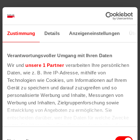
Weitere Informationen / Besonderheiten:
ab 20
- 2 Uhr 2 Euro / Stunde Höchsttarif 25 Euro
Alle Angaben ohne Gewähr!
Bitte informieren Sie sich vor
Zustimmung
Details
Anzeigeneinstellungen
Über
der Einfahrt in das Parkhaus vor Ort über die aktuellen Tarife
und Öffnungszeiten.
Zuletzt aktualisiert: Belegungsdaten: 09.08.2026 06:48,
Verantwortungsvoller Umgang mit Ihren Daten
Parkhaus-Basisdaten 05.12.2025 11:30, Belegungsdaten-
Quelle: Parkleitsystem bzw. https://offenedaten-
Wir und
unsere 1 Partner
verarbeiten Ihre persönlichen
koeln.de/dataset/parkhausbelegung, Lizenz:DL-DE-Zero-2.0
Daten, wie z. B. Ihre IP-Adresse, mithilfe von
(Korrekturen bitte an
info@koeln.de
melden - vielen Dank!)
Technologien wie Cookies, um Informationen auf Ihrem
Gerät zu speichern und darauf zuzugreifen und so
personalisierte Werbung und Inhalte, Messungen von
Werbung und Inhalten, Zielgruppenforschung sowie
Entwicklung von Angeboten zu ermöglichen. Sie
entscheiden darüber, wer Ihre Daten für welche Zwecke
nutzt. Sie können Ihre Einwilligung jederzeit über die
Cookie-Erklärung oder durch Klicken auf das Privacy
Einwilligungsauswahl