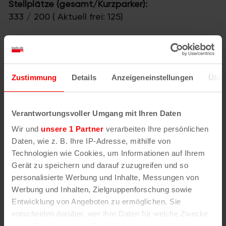
Stellplätze (gesamt/Kurzparker):
333 / 200 ( Aktuell frei: 125)
Davon Frauenstellplätze:
56
Einfahrtshöhe:
1.90m
Zustimmung
Details
Anzeigeneinstellungen
Über
Alle Angaben ohne Gewähr!
Bitte informieren Sie sich vor
der Einfahrt in das Parkhaus vor Ort über die aktuellen Tarife
Verantwortungsvoller Umgang mit Ihren Daten
und Öffnungszeiten.
Wir und
unsere 1 Partner
verarbeiten Ihre persönlichen
Zuletzt aktualisiert: Belegungsdaten: 06.08.2026 18:53,
Parkhaus-Basisdaten 05.12.2024 15:52, Belegungsdaten-
Daten, wie z. B. Ihre IP-Adresse, mithilfe von
Quelle: Parkleitsystem bzw. https://offenedaten-
Technologien wie Cookies, um Informationen auf Ihrem
koeln.de/dataset/parkhausbelegung, Lizenz:DL-DE-Zero-2.0
Gerät zu speichern und darauf zuzugreifen und so
(Korrekturen bitte an
info@koeln.de
melden - vielen Dank!)
personalisierte Werbung und Inhalte, Messungen von
Werbung und Inhalten, Zielgruppenforschung sowie
Entwicklung von Angeboten zu ermöglichen. Sie
entscheiden darüber, wer Ihre Daten für welche Zwecke
nutzt. Sie können Ihre Einwilligung jederzeit über die