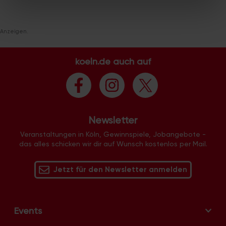
soziale Medien, Werbung und Analysen weiter. Unsere
Partner führen diese Informationen möglicherweise mit
weiteren Daten zusammen, die Sie ihnen bereitgestellt
Anzeigen.
haben oder die sie im Rahmen Ihrer Nutzung der Dienste
gesammelt haben.
koeln.de auch auf
Newsletter
Veranstaltungen in Köln, Gewinnspiele, Jobangebote -
das alles schicken wir dir auf Wunsch kostenlos per Mail.
Jetzt für den Newsletter anmelden
Events