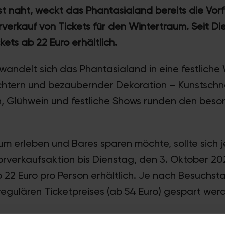
 naht, weckt das Phantasialand bereits die Vor
verkauf von Tickets für den Wintertraum. Seit Di
kets ab 22 Euro erhältlich.
wandelt sich das Phantasialand in eine festliche
ichtern und bezaubernder Dekoration – Kunstschne
n, Glühwein und festliche Shows runden den bes
m erleben und Bares sparen möchte, sollte sich j
Vorverkaufsaktion bis Dienstag, den 3. Oktober 20
b 22 Euro pro Person erhältlich. Je nach Besuchs
regulären Ticketpreises (ab 54 Euro) gespart wer
günstigen Aktionstickets sind für alle Tage begr