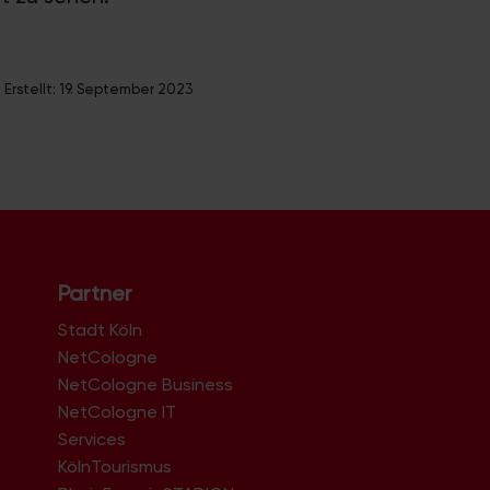
Erstellt:
19. September 2023
Partner
Stadt Köln
NetCologne
NetCologne Business
NetCologne IT
n
Services
KölnTourismus