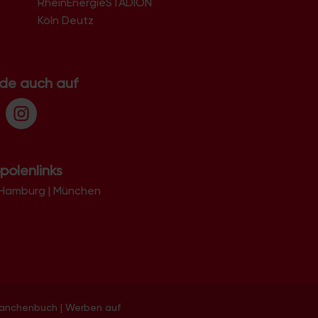
RheinEnergieSTADION
Köln Deutz
.de auch auf
polenlinks
Hamburg
|
München
ranchenbuch
|
Werben auf