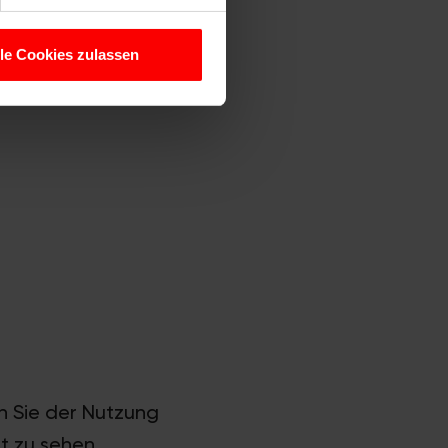
 Medien anbieten zu können
hrer Verwendung unserer
lle Cookies zulassen
 führen diese Informationen
ie im Rahmen Ihrer Nutzung
en Sie der Nutzung
t zu sehen.