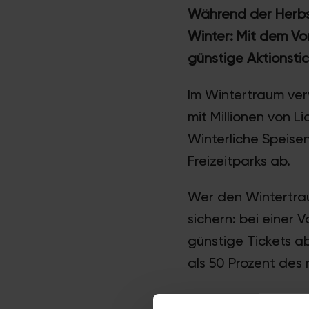
Während der Herbst
Winter: Mit dem Vor
günstige Aktionstic
Im Wintertraum ver
mit Millionen von L
Winterliche Speise
Freizeitparks ab.
Wer den Wintertrau
sichern: bei einer 
günstige Tickets a
als 50 Prozent des 
Die Kontingente an 