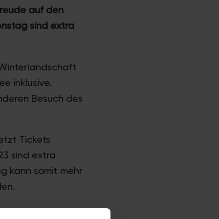
freude auf den
enstag sind extra
 Winterlandschaft
e inklusive.
onderen Besuch des
etzt Tickets
23 sind extra
tag kann somit mehr
den.
enzt. Kurz gesagt: