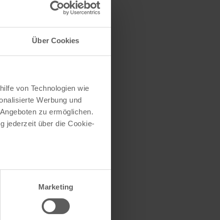
s Phantasialand
p.phantasialand.de
Über Cookies
hilfe von Technologien wie
onalisierte Werbung und
 Angeboten zu ermöglichen.
g jederzeit über die Cookie-
tasialand
au sein können
zieren
Marketing
hre Präferenzen im
Abschnitt