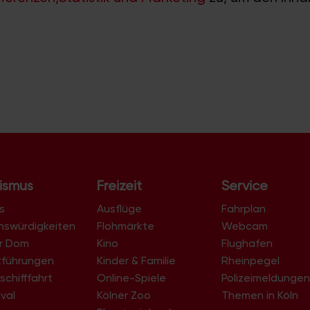
ismus
Freizeit
Service
s
Ausflüge
Fahrplan
nswürdigkeiten
Flohmärkte
Webcam
er Dom
Kino
Flughafen
tführungen
Kinder & Familie
Rheinpegel
schifffahrt
Online-Spiele
Polizeimeldunge
val
Kölner Zoo
Themen in Köln