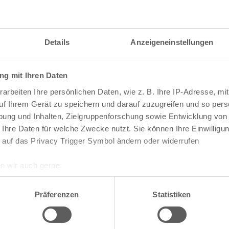
 bucht, spart am meisten. Wie alle Karten für da
nstickets ausschließlich im Online-Shop unter
sho
Details
Anzeigeneinstellungen
ie Öffnungszeiten
g mit Ihren Daten
arbeiten Ihre persönlichen Daten, wie z. B. Ihre IP-Adresse, mit
 bis zum 28. Januar 2024
uf Ihrem Gerät zu speichern und darauf zuzugreifen und so pers
is 20:00 Uhr
ung und Inhalten, Zielgruppenforschung sowie Entwicklung von
 Ihre Daten für welche Zwecke nutzt. Sie können Ihre Einwilligun
r) von 11:00 Uhr bis 18:00 Uhr
 auf das Privacy Trigger Symbol ändern oder widerrufen
2.–25.12.2023 | 01.01.2024 | 15.01.–16.01.2024
n wir auch gerne:
 vom Wintertraum im Phan
re geografische Lage erfassen, welche bis auf einige Meter gen
es Scannen nach bestimmten Merkmalen (Fingerprinting) identifi
Präferenzen
Statistiken
ie Ihre persönlichen Daten verarbeitet werden, und legen Sie I