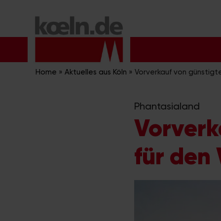
Zum
Inhalt
springen
Home
»
Aktuelles aus Köln
»
Vorverkauf von günstigt
Phantasialand
Vorverk
für den