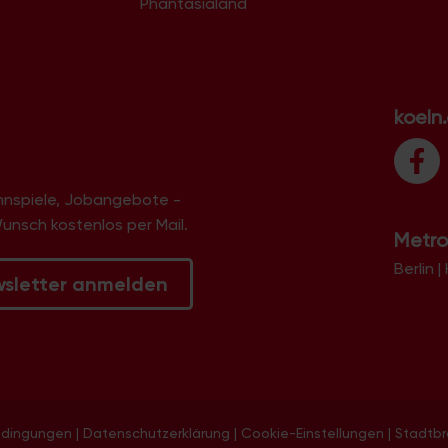
Phantasialand
koeln
innspiele, Jobangebote -
Wunsch kostenlos per Mail.
Metro
Berlin
|
wsletter anmelden
edingungen
|
Datenschutzerklärung
|
Cookie-Einstellungen
|
Stadtb