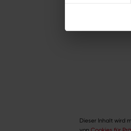
Wir verwenden Cookies, um I
und die Zugriffe auf unsere 
Website an unsere Partner fü
möglicherweise mit weiteren
der Dienste gesammelt habe
Dieser Inhalt wird 
von
Cookies für Pr