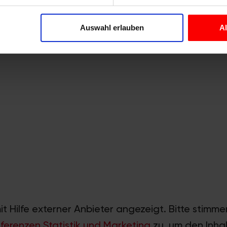
nhalte und Anzeigen zu personalisieren, Funktionen für soziale
Website zu analysieren. Außerdem geben wir Informationen zu I
Auswahl erlauben
A
r soziale Medien, Werbung und Analysen weiter. Unsere Partner
 Daten zusammen, die Sie ihnen bereitgestellt haben oder die s
n.
mit Hilfe externer Anbieter angezeigt. Bitte stimm
äferenzen,Statistik und Marketing
zu, um den Inhal