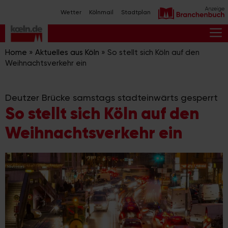
Zum
Wetter
Kölnmail
Stadtplan
Inhalt
springen
M
Home
»
Aktuelles aus Köln
»
So stellt sich Köln auf den
Weihnachtsverkehr ein
Deutzer Brücke samstags stadteinwärts gesperrt
So stellt sich Köln auf den
Weihnachtsverkehr ein