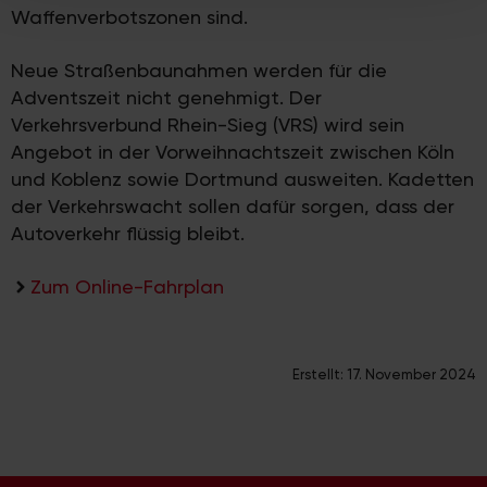
weiteren Daten zusammen, die Sie ihnen bereitgestellt
Waffenverbotszonen sind.
haben oder die sie im Rahmen Ihrer Nutzung der Dienste
gesammelt haben.
Neue Straßenbaunahmen werden für die
Adventszeit nicht genehmigt. Der
Verkehrsverbund Rhein-Sieg (VRS) wird sein
Angebot in der Vorweihnachtszeit zwischen Köln
und Koblenz sowie Dortmund ausweiten. Kadetten
der Verkehrswacht sollen dafür sorgen, dass der
Autoverkehr flüssig bleibt.
Zum Online-Fahrplan
Erstellt:
17. November 2024