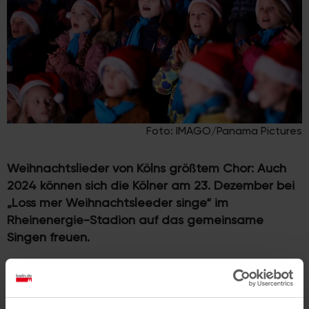
Foto: IMAGO/Panama Pictures
Weihnachtslieder von Kölns größtem Chor: Auch
2024 können sich die Kölner am 23. Dezember bei
„Loss mer Weihnachtsleeder singe“ im
Rheinenergie-Stadion auf das gemeinsame
Singen
freuen.
Jetzt Tickets für 2024 sichern