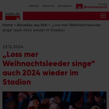
Zum
Wetter
Kölnmail
Stadtplan
Inhalt
springen
M
Home
»
Aktuelles aus Köln
»
„Loss mer Weihnachtsleeder
singe“ auch 2024 wieder im Stadion
23.12.2024
„Loss mer
Weihnachtsleeder singe“
auch 2024 wieder im
Stadion