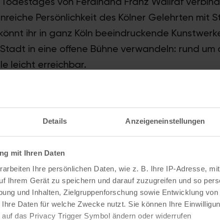
. Todestages von Ferdinand Franz Wallraf verbi
enreiche Persönlichkeit des Kölner Gelehrten mit 
könnt ihr in ganz Köln beeindruckende Kunstwerke
 Stadt in eine offene Bühne verwandeln: rund um 
le leicht erreichbar.
WASTA-Festival
Künstler schaffen ein Netzwerk von Kunstwerken, 
Details
Anzeigeneinstellungen
 sich mit dem intellektuellen Erbe Wallrafs ausein
fasst Eröffnungen, Workshops, Führungen, Küns
g mit Ihren Daten
d eine Abschlussparty am 14. September im Sta
arbeiten Ihre persönlichen Daten, wie z. B. Ihre IP-Adresse, mit
uf Ihrem Gerät zu speichern und darauf zuzugreifen und so pers
ung und Inhalten, Zielgruppenforschung sowie Entwicklung von
 Ihre Daten für welche Zwecke nutzt. Sie können Ihre Einwilligun
 auf das Privacy Trigger Symbol ändern oder widerrufen