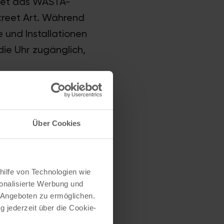
ndet das WASTA-
Street Art. Während
 und Installationen
die Uhr zugänglich,
Inschriften und
Über Cookies
andersetzen. Das
tlergespräche,
dtgarten Köln.
hilfe von Technologien wie
onalisierte Werbung und
 Angeboten zu ermöglichen.
Erstellt:
25. Juli 2024
g jederzeit über die Cookie-