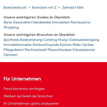
Branchenbuch
>
Branchen mit Z
>
Zahnarzt Köln
Unsere wichtigsten Guides im Überblick:
Ärzte
Gesundheit
Handwerker
Immobilien
Restaurants
Shopping
Unsere wichtigsten Branchen im Überblick:
Apotheke
Badsanierung
Catering
Friseur
Gebäudereinigung
Immobilienmakler
Kieferorthopäde
Küchen
Maler
Optiker
Pflegedienst
Rechtsanwalt
Physiotherapie
Steuerberater
Zahnarzt
Für Unternehmen
Firma kostenlos eintragen
Werben auf koeln.de/branchen
Ihr Unternehmen gratis analysieren