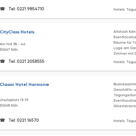
Tel: 0221 9854710
Hotels: Tagu
CityClass Hotels
Altstadt Köln
Eventlocatio
Räume für T
Am Hof 38 - 46
Lage am Do
50667 Köln
Zimmer mit 
Tel: 0221 2058555
Hotels: Tagu
Classic Hotel Harmonie
Businesszim
Geschäfts- u
Tagungsräu
Ursulaplatz 13-19
Eventlocatio
50668 Köln
Silvesterar
Tel: 0221 16570
Hotels: Tagu