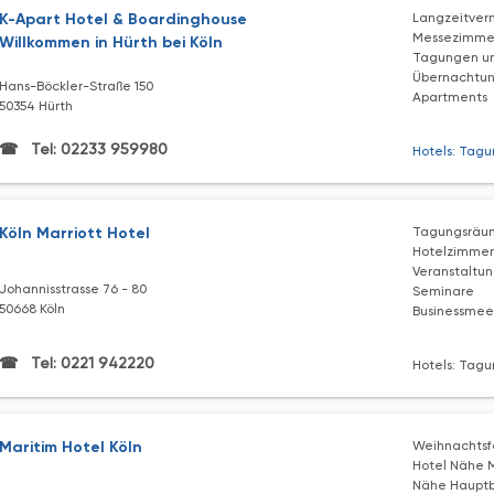
K-Apart Hotel & Boardinghouse
Langzeitver
Messezimme
Willkommen in Hürth bei Köln
Tagungen u
Übernachtun
Hans-Böckler-Straße 150
Apartments
50354 Hürth
Tel: 02233 959980
Hotels: Tagu
Köln Marriott Hotel
Tagungsräu
Hotelzimmer
Veranstaltu
Johannisstrasse 76 - 80
Seminare
50668 Köln
Businessmee
Tel: 0221 942220
Hotels: Tagu
Maritim Hotel Köln
Weihnachtsf
Hotel Nähe M
Nähe Haupt