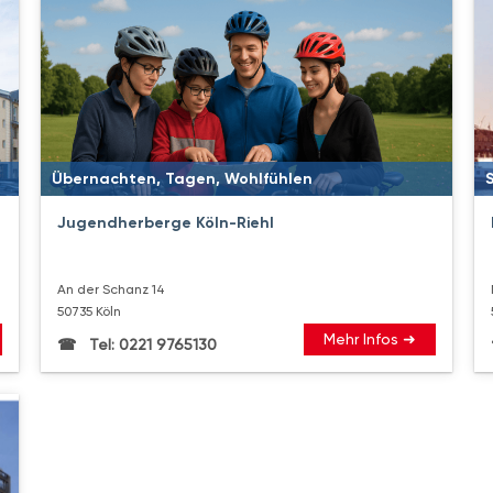
Übernachten, Tagen, Wohlfühlen
Jugendherberge Köln-Riehl
An der Schanz 14
50735 Köln
Mehr Infos ➜
Tel: 0221 9765130