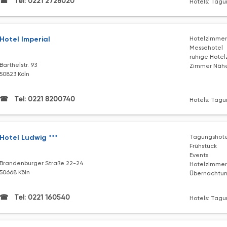
Tel: 0221 2728020
Hotels: Tagu
Hotel Imperial
Hotelzimmer 
Messehotel
ruhige Hote
Barthelstr. 93
Zimmer Nähe
50823 Köln
Tel: 0221 8200740
Hotels: Tagu
Hotel Ludwig ***
Tagungshote
Frühstück
Events
Brandenburger Straße 22-24
Hotelzimmer
50668 Köln
Übernachtu
Tel: 0221 160540
Hotels: Tagu