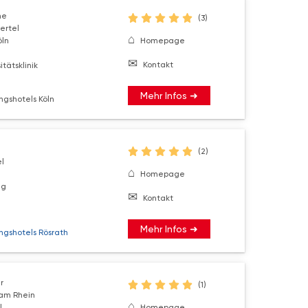
he
(3)
ertel
öln
Homepage
Kontakt
tätsklinik
Mehr Infos ➜
ngshotels Köln
(2)
l
Homepage
ng
Kontakt
Mehr Infos ➜
ngshotels Rösrath
r
(1)
am Rhein
l
Homepage