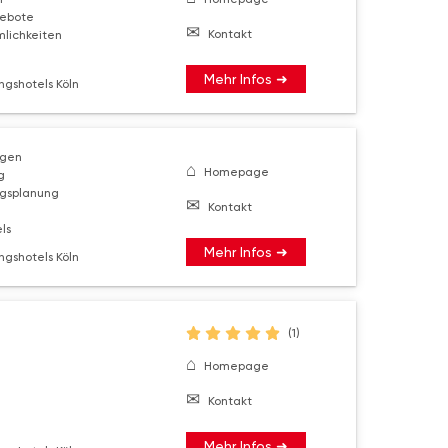
ebote
Kontakt
lichkeiten
Mehr Infos ➜
ngshotels Köln
ngen
Homepage
g
ngsplanung
Kontakt
ls
Mehr Infos ➜
ngshotels Köln
(1)
Homepage
Kontakt
Mehr Infos ➜