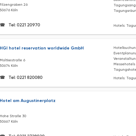
Filzengraben 26
Tagungsang
50676 Köln
Tagungsräum
Tel: 0221 20970
Hotels: Tagu
HGI hotel reservation worldwide GmbH
Hotelbuchu
Eventplanun
Veranstaltu
Moltkestraße 6
Messehotels
50674 Köln
Tagungshote
Tel: 0221 820080
Hotels: Tagu
Hotel am Augustinerplatz
Hohe Straße 30
50667 Köln