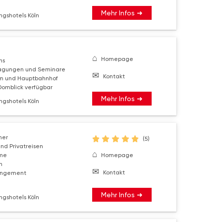
Mehr Infos ➜
ngshotels Köln
Homepage
ns
agungen und Seminare
Kontakt
m und Hauptbahnhof
Domblick verfügbar
Mehr Infos ➜
ngshotels Köln
mer
(5)
nd Privatreisen
me
Homepage
n
Kontakt
rangement
Mehr Infos ➜
ngshotels Köln