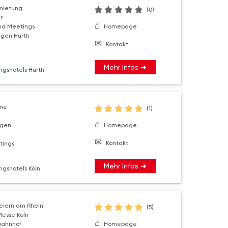
mietung
(0)
r
nd Meetings
Homepage
gen Hürth
Kontakt
Mehr Infos ➜
ngshotels Hürth
me
(1)
ngen
Homepage
Kontakt
tings
Mehr Infos ➜
ngshotels Köln
eiern am Rhein
(5)
esse Köln
bahnhof
Homepage