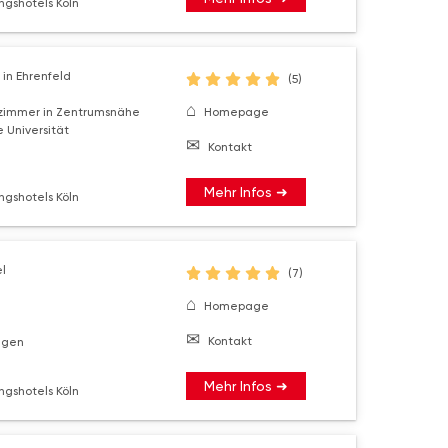
ngshotels Köln
in Ehrenfeld
(5)
lzimmer in Zentrumsnähe
Homepage
 Universität
Kontakt
Mehr Infos ➜
ngshotels Köln
l
(7)
Homepage
Kontakt
ngen
Mehr Infos ➜
ngshotels Köln