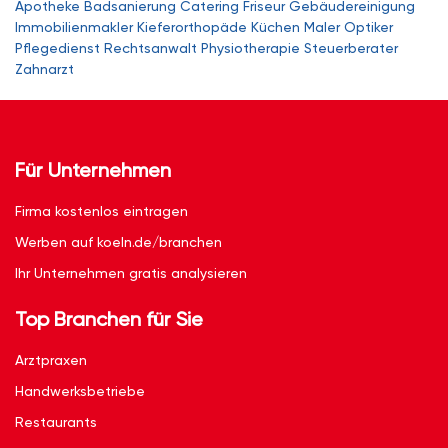
Apotheke
Badsanierung
Catering
Friseur
Gebäudereinigung
Immobilienmakler
Kieferorthopäde
Küchen
Maler
Optiker
Pflegedienst
Rechtsanwalt
Physiotherapie
Steuerberater
Zahnarzt
Für Unternehmen
Firma kostenlos eintragen
Werben auf koeln.de/branchen
Ihr Unternehmen gratis analysieren
Top Branchen für Sie
Arztpraxen
Handwerksbetriebe
Restaurants