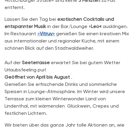
»Kitschburger Straße« sind keine
3 Minuten
zu Fuß
entfernt.
Lassen Sie den Tag bei
exotischen Cocktails und
entspannter Musik
in der Bar/Lounge »
Leo«
ausklingen.
Im Restaurant
»
Vitruv
«
genießen Sie einen kreativen Mix
aus internationaler und regionaler Küche, mit einem
schönen Blick auf den Stadtwaldweiher.
Auf der
Seeterrasse
erwartet Sie bei gutem Wetter
Urlaubsfeeling pur!
Geöffnet von April bis August
.
Genießen Sie erfrischende Drinks und sommerliche
Speisen in Lounge-Atmosphäre. Im Winter wird unsere
Terrasse zum kleinen Winterwonder Land von
Lindenthal, mit wärmenden Glückwein, Crepes und
festlichen Lichtern.
Wir bieten über das ganze Jahr tolle Aktionen an, wie