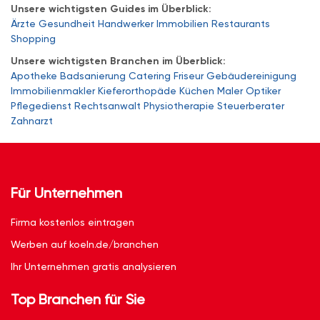
Unsere wichtigsten Guides im Überblick:
Ärzte
Gesundheit
Handwerker
Immobilien
Restaurants
Shopping
Unsere wichtigsten Branchen im Überblick:
Apotheke
Badsanierung
Catering
Friseur
Gebäudereinigung
Immobilienmakler
Kieferorthopäde
Küchen
Maler
Optiker
Pflegedienst
Rechtsanwalt
Physiotherapie
Steuerberater
Zahnarzt
Für Unternehmen
Firma kostenlos eintragen
Werben auf koeln.de/branchen
Ihr Unternehmen gratis analysieren
Top Branchen für Sie