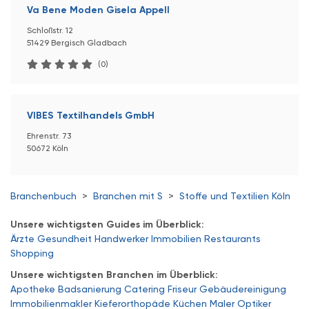
Va Bene Moden Gisela Appell
Schloßstr. 12
51429 Bergisch Gladbach
(0)
VIBES Textilhandels GmbH
Ehrenstr. 73
50672 Köln
Branchenbuch
>
Branchen mit S
>
Stoffe und Textilien Köln
Unsere wichtigsten Guides im Überblick:
Ärzte
Gesundheit
Handwerker
Immobilien
Restaurants
Shopping
Unsere wichtigsten Branchen im Überblick:
Apotheke
Badsanierung
Catering
Friseur
Gebäudereinigung
Immobilienmakler
Kieferorthopäde
Küchen
Maler
Optiker