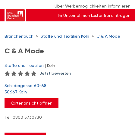
Über Werbemöglichkeiten informieren
Ihr Unternehmen kostenfrei eintragen
Branchenbuch
>
Stoffe und Textilien Köln
>
C & A Mode
C & A Mode
Stoffe und Textilien
| Köln
Jetzt bewerten
Schildergasse 60-68
50667 Köln
Kartenansicht öffnen
Tel: 0800 5730730