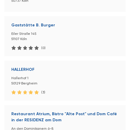
50737 Köln
Gaststätte B. Burger
Eiler Straße 145
51107 Köln
(0)
HALLERHOF
Hallerhof 1
50129 Bergheim
(3)
Restaurant Atrium, Bistro "Alte Post" und Dom Café
in der RESIDENZ am Dom
An den Dominikanern 6-8