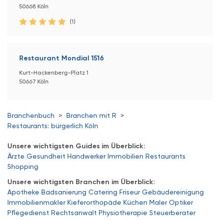
50668 Köln
(1)
Restaurant Mondial 1516
Kurt-Hackenberg-Platz 1
50667 Köln
Branchenbuch
>
Branchen mit R
>
Restaurants: bürgerlich Köln
Unsere wichtigsten Guides im Überblick:
Ärzte
Gesundheit
Handwerker
Immobilien
Restaurants
Shopping
Unsere wichtigsten Branchen im Überblick:
Apotheke
Badsanierung
Catering
Friseur
Gebäudereinigung
Immobilienmakler
Kieferorthopäde
Küchen
Maler
Optiker
Pflegedienst
Rechtsanwalt
Physiotherapie
Steuerberater