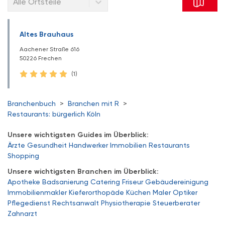
Alle Ortsteile
Altes Brauhaus
Aachener Straße 616
50226 Frechen
(1)
Branchenbuch
>
Branchen mit R
>
Restaurants: bürgerlich Köln
Unsere wichtigsten Guides im Überblick:
Ärzte
Gesundheit
Handwerker
Immobilien
Restaurants
Shopping
Unsere wichtigsten Branchen im Überblick:
Apotheke
Badsanierung
Catering
Friseur
Gebäudereinigung
Immobilienmakler
Kieferorthopäde
Küchen
Maler
Optiker
Pflegedienst
Rechtsanwalt
Physiotherapie
Steuerberater
Zahnarzt