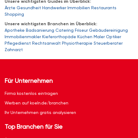
Unsere wichtigsten Guides im Überblick:
Ärzte
Gesundheit
Handwerker
Immobilien
Restaurants
Shopping
Unsere wichtigsten Branchen im Überblick:
Apotheke
Badsanierung
Catering
Friseur
Gebäudereinigung
Immobilienmakler
Kieferorthopäde
Küchen
Maler
Optiker
Pflegedienst
Rechtsanwalt
Physiotherapie
Steuerberater
Zahnarzt
Für Unternehmen
Firma kostenlos eintragen
Werben auf koeln.de/branchen
Ihr Unternehmen gratis analysieren
Top Branchen für Sie