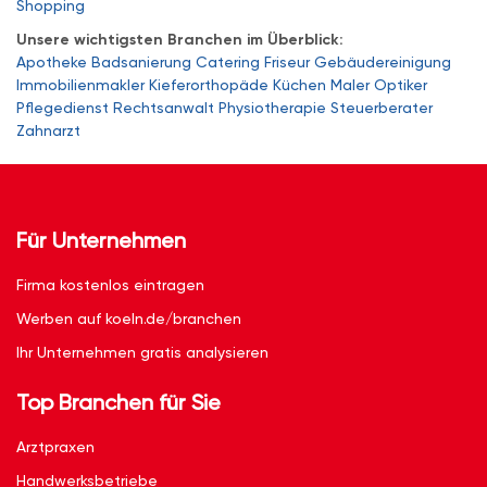
Shopping
Unsere wichtigsten Branchen im Überblick:
Apotheke
Badsanierung
Catering
Friseur
Gebäudereinigung
Immobilienmakler
Kieferorthopäde
Küchen
Maler
Optiker
Pflegedienst
Rechtsanwalt
Physiotherapie
Steuerberater
Zahnarzt
Für Unternehmen
Firma kostenlos eintragen
Werben auf koeln.de/branchen
Ihr Unternehmen gratis analysieren
Top Branchen für Sie
Arztpraxen
Handwerksbetriebe