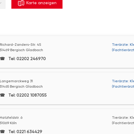
Karte anzeigen
Richard-Zanders-Str. 45
Tierärzte: K
51469 Bergisch Gladbach
(Fachtierärz
Tel: 02202 246970
Langemarckweg 31
Tierärzte: K
51465 Bergisch Gladbach
(Fachtierärz
Tel: 02202 1087055
Hatzfeldstr. 6
Tierärzte: K
51069 Köln
(Fachtierärzt
Tel: 0221 634429