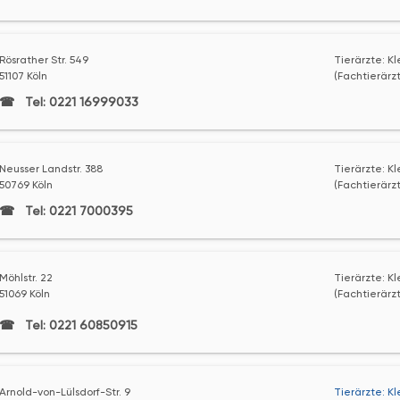
Rösrather Str. 549
Tierärzte: K
51107 Köln
(Fachtierärzt
Tel: 0221 16999033
Neusser Landstr. 388
Tierärzte: K
50769 Köln
(Fachtierärzt
Tel: 0221 7000395
Möhlstr. 22
Tierärzte: K
51069 Köln
(Fachtierärzt
Tel: 0221 60850915
Arnold-von-Lülsdorf-Str. 9
Tierärzte: K