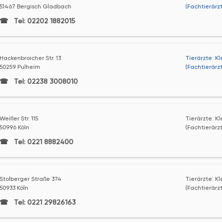
51467 Bergisch Gladbach
(Fachtierärz
Tel: 02202 1882015
Hackenbroicher Str. 13
Tierärzte: K
50259 Pulheim
(Fachtierärz
Tel: 02238 3008010
Weißer Str. 115
Tierärzte: K
50996 Köln
(Fachtierärzt
Tel: 0221 8882400
Stolberger Straße 374
Tierärzte: K
50933 Köln
(Fachtierärzt
Tel: 0221 29826163