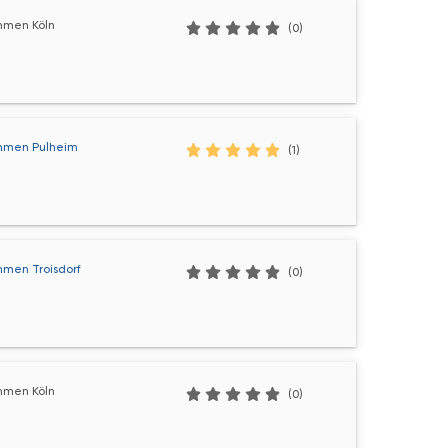
hmen Köln
(0)
hmen Pulheim
(1)
hmen Troisdorf
(0)
hmen Köln
(0)