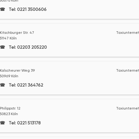
50676 Köln
Tel: 0221 3500606
Kitschburger Str. 47
Taxiunterne
51147 Köln
Tel: 02203 205220
Kalscheurer Weg 39
Taxiunterne
50969 Köln
Tel: 0221 364762
Philippstr. 12
Taxiunterne
50823 Köln
Tel: 0221 513178