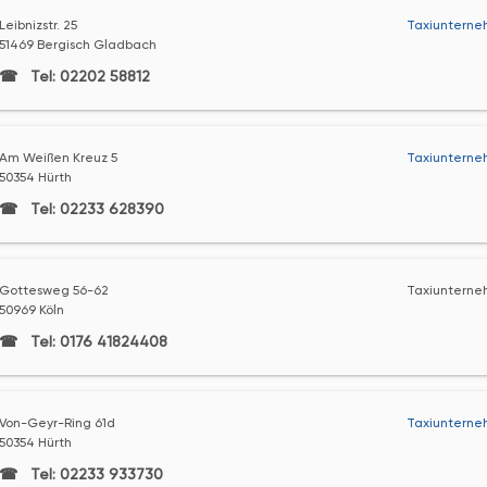
Leibnizstr. 25
Taxiunterne
51469 Bergisch Gladbach
Tel: 02202 58812
Am Weißen Kreuz 5
Taxiunterne
50354 Hürth
Tel: 02233 628390
Gottesweg 56-62
Taxiunterne
50969 Köln
Tel: 0176 41824408
Von-Geyr-Ring 61d
Taxiunterne
50354 Hürth
Tel: 02233 933730