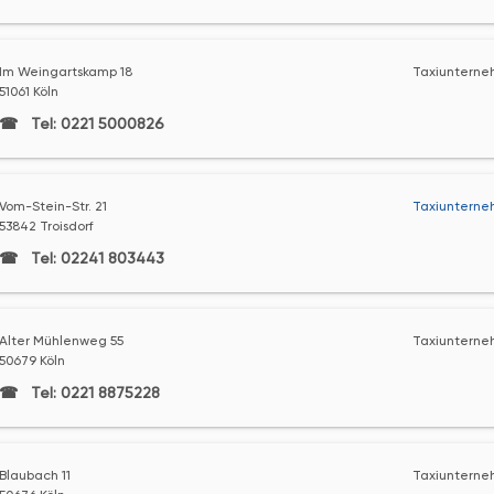
Im Weingartskamp 18
Taxiunterne
51061 Köln
Tel: 0221 5000826
Vom-Stein-Str. 21
Taxiunterne
53842 Troisdorf
Tel: 02241 803443
Alter Mühlenweg 55
Taxiunterne
50679 Köln
Tel: 0221 8875228
Blaubach 11
Taxiunterne