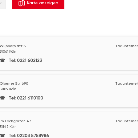
Karte anzeigen
Wupperplatz 8
Taxiunterne
51061 Köln
Tel: 0221 602123
Olpener Str. 690
Taxiunterne
51109 Köln
Tel: 0221 6110100
Im Lochgarten 47
Taxiunterne
51147 Köln
Tel: 02203 5758986