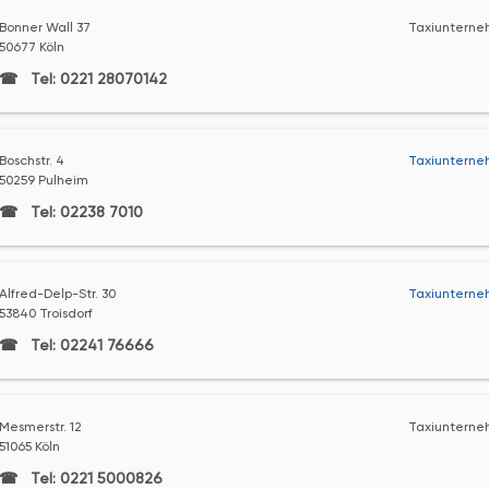
Bonner Wall 37
Taxiunterne
50677 Köln
Tel: 0221 28070142
Boschstr. 4
Taxiunterne
50259 Pulheim
Tel: 02238 7010
Alfred-Delp-Str. 30
Taxiunterne
53840 Troisdorf
Tel: 02241 76666
Mesmerstr. 12
Taxiunterne
51065 Köln
Tel: 0221 5000826