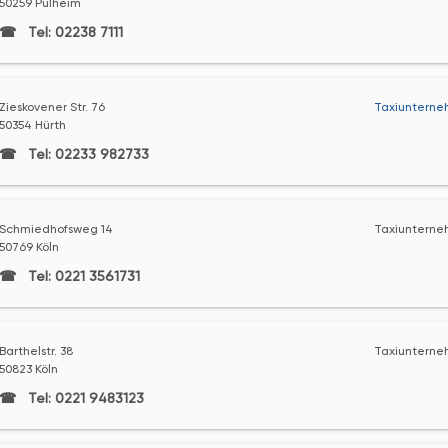
50259 Pulheim
Tel: 02238 7111
Zieskovener Str. 76
Taxiunterne
50354 Hürth
Tel: 02233 982733
Schmiedhofsweg 14
Taxiunterne
50769 Köln
Tel: 0221 3561731
Barthelstr. 38
Taxiunterne
50823 Köln
Tel: 0221 9483123