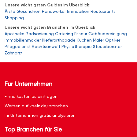
Unsere wichtigsten Guides im Überblick:
Ärzte
Gesundheit
Handwerker
Immobilien
Restaurants
Shopping
Unsere wichtigsten Branchen im Überblick:
Apotheke
Badsanierung
Catering
Friseur
Gebäudereinigung
Immobilienmakler
Kieferorthopäde
Küchen
Maler
Optiker
Pflegedienst
Rechtsanwalt
Physiotherapie
Steuerberater
Zahnarzt
Für Unternehmen
Firma kostenlos eintragen
Werben auf koeln.de/branchen
Ihr Unternehmen gratis analysieren
Top Branchen für Sie