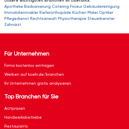
Unsere wichtigsten Branchen im Überblick:
Apotheke
Badsanierung
Catering
Friseur
Gebäudereinigung
Immobilienmakler
Kieferorthopäde
Küchen
Maler
Optiker
Pflegedienst
Rechtsanwalt
Physiotherapie
Steuerberater
Zahnarzt
Für Unternehmen
Firma kostenlos eintragen
Werben auf koeln.de/branchen
Ihr Unternehmen gratis analysieren
Top Branchen für Sie
Arztpraxen
Handwerksbetriebe
Restaurants