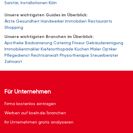
Sanitär, Installationen Köln
Unsere wichtigsten Guides im Überblick:
Ärzte
Gesundheit
Handwerker
Immobilien
Restaurants
Shopping
Unsere wichtigsten Branchen im Überblick:
Apotheke
Badsanierung
Catering
Friseur
Gebäudereinigung
Immobilienmakler
Kieferorthopäde
Küchen
Maler
Optiker
Pflegedienst
Rechtsanwalt
Physiotherapie
Steuerberater
Zahnarzt
Für Unternehmen
Firma kostenlos eintragen
Werben auf koeln.de/branchen
Ihr Unternehmen gratis analysieren