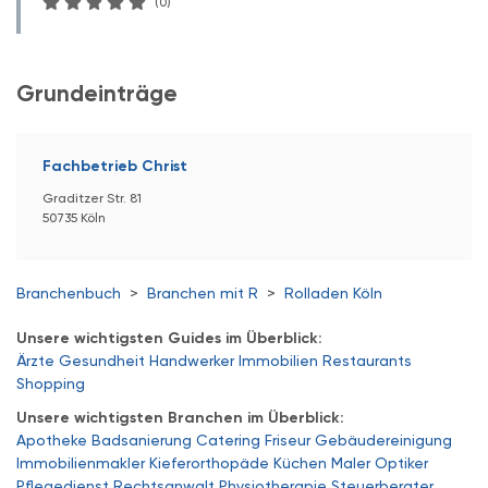
(0)
Grundeinträge
Fachbetrieb Christ
Graditzer Str. 81
50735 Köln
Branchenbuch
>
Branchen mit R
>
Rolladen Köln
Unsere wichtigsten Guides im Überblick:
Ärzte
Gesundheit
Handwerker
Immobilien
Restaurants
Shopping
Unsere wichtigsten Branchen im Überblick:
Apotheke
Badsanierung
Catering
Friseur
Gebäudereinigung
Immobilienmakler
Kieferorthopäde
Küchen
Maler
Optiker
Pflegedienst
Rechtsanwalt
Physiotherapie
Steuerberater