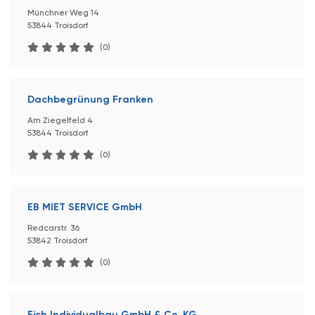
Münchner Weg 14
53844 Troisdorf
(0)
Dachbegrünung Franken
Am Ziegelfeld 4
53844 Troisdorf
(0)
EB MIET SERVICE GmbH
Redcarstr. 36
53842 Troisdorf
(0)
Eich Individualbau GmbH & Co. KG