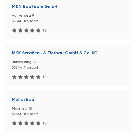
M&N BauTeam GmbH
Aurikelweg 9
53840 Troisdorf
(0)
MKK Straßen- & Tiefbau GmbH & Co. KG
Junkersring 13
53844 Troisdorf
(0)
Mollai Bau
Maienstr. 18
53840 Troisdorf
(0)