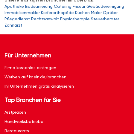
Unsere wichtigsten Branchen im Überblick:
Apotheke
Badsanierung
Catering
Friseur
Gebäudereinigung
Immobilienmakler
Kieferorthopäde
Küchen
Maler
Optiker
Pflegedienst
Rechtsanwalt
Physiotherapie
Steuerberater
Zahnarzt
Für Unternehmen
Firma kostenlos eintragen
Werben auf koeln.de/branchen
Ihr Unternehmen gratis analysieren
Top Branchen für Sie
Arztpraxen
Handwerksbetriebe
Restaurants