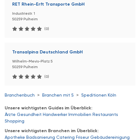
RET Rhein-Erft Transporte GmbH
Industriestr. 1
50259 Pulheim
(0)
Transalpina Deutschland GmbH
Wilhelm-Mevis-Platz 5
50259 Pulheim
(0)
Branchenbuch
>
Branchen mit S
>
Speditionen Köln
Unsere wichtigsten Guides im Überblick:
Ärzte
Gesundheit
Handwerker
Immobilien
Restaurants
Shopping
Unsere wichtigsten Branchen im Überblick:
Apotheke
Badsanierung
Catering
Friseur
Gebäudereinigung