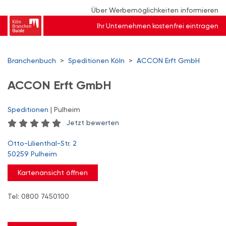
Über Werbemöglichkeiten informieren
Ihr Unternehmen kostenfrei eintragen
Branchenbuch
>
Speditionen Köln
>
ACCON Erft GmbH
ACCON Erft GmbH
Speditionen
| Pulheim
Jetzt bewerten
Otto-Lilienthal-Str. 2
50259 Pulheim
Kartenansicht öffnen
Tel: 0800 7450100