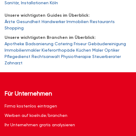
Sanitär, Installationen Köln
Unsere wichtigsten Guides im Überblick:
Ärzte
Gesundheit
Handwerker
Immobilien
Restaurants
Shopping
Unsere wichtigsten Branchen im Überblick:
Apotheke
Badsanierung
Catering
Friseur
Gebäudereinigung
Immobilienmakler
Kieferorthopäde
Küchen
Maler
Optiker
Pflegedienst
Rechtsanwalt
Physiotherapie
Steuerberater
Zahnarzt
Für Unternehmen
Firma kostenlos eintragen
Werben auf koeln.de/branchen
Ihr Unternehmen gratis analysieren