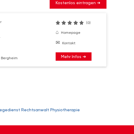
Kostenlos eintragen ➜
r
(0)
Homepage
r
Kontakt
Mehr Infos ➜
 Bergheim
legedienst
Rechtsanwalt
Physiotherapie