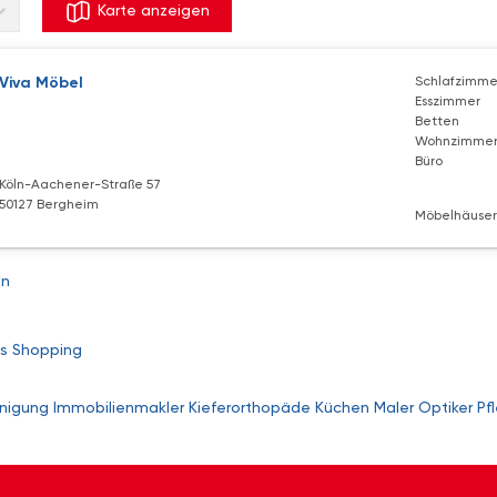
Karte anzeigen
Viva Möbel
Schlafzimme
Esszimmer
Betten
Wohnzimme
Büro
Köln-Aachener-Straße 57
50127 Bergheim
Möbelhäuser
ln
s
Shopping
nigung
Immobilienmakler
Kieferorthopäde
Küchen
Maler
Optiker
Pf