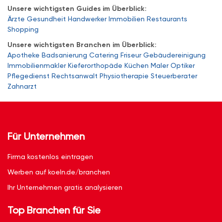
Unsere wichtigsten Guides im Überblick:
Ärzte
Gesundheit
Handwerker
Immobilien
Restaurants
Shopping
Unsere wichtigsten Branchen im Überblick:
Apotheke
Badsanierung
Catering
Friseur
Gebäudereinigung
Immobilienmakler
Kieferorthopäde
Küchen
Maler
Optiker
Pflegedienst
Rechtsanwalt
Physiotherapie
Steuerberater
Zahnarzt
Für Unternehmen
Firma kostenlos eintragen
Werben auf koeln.de/branchen
Ihr Unternehmen gratis analysieren
Top Branchen für Sie