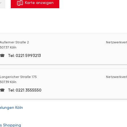
Karte anzeigen
Außemer Straße 2
Netzwerkver
50737 Köln
Tel: 0221 5993213
Longericher Straße 175
Netzwerkver
50739 Köln
Tel: 0221 3555550
elungen Köln
s
Shopping