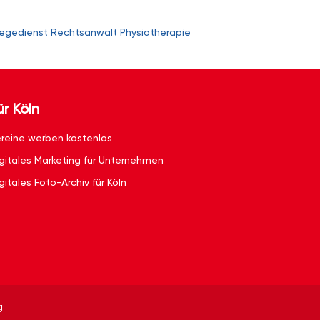
legedienst
Rechtsanwalt
Physiotherapie
ür Köln
reine werben kostenlos
gitales Marketing für Unternehmen
gitales Foto-Archiv für Köln
g