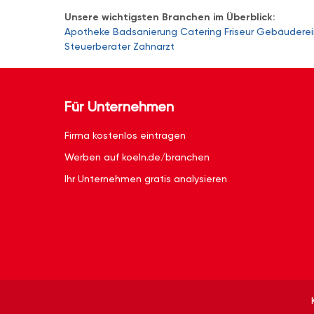
Unsere wichtigsten Branchen im Überblick:
Apotheke
Badsanierung
Catering
Friseur
Gebäuderei
Steuerberater
Zahnarzt
Für Unternehmen
Firma kostenlos eintragen
Werben auf koeln.de/branchen
Ihr Unternehmen gratis analysieren