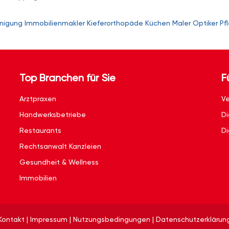
nigung
Immobilienmakler
Kieferorthopäde
Küchen
Maler
Optiker
Pf
Top Branchen für Sie
F
Arztpraxen
Ve
Handwerksbetriebe
Di
Restaurants
Di
Rechtsanwalt Kanzleien
Gesundheit & Wellness
Immobilien
Kontakt
|
Impressum
|
Nutzungsbedingungen
|
Datenschutzerklärun