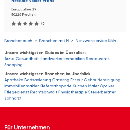
NetAble Volker Frank
Europaallee 29
50226 Frechen
(0)
Branchenbuch
>
Branchen mit N
>
Netzwerkservice Köln
Unsere wichtigsten Guides im Überblick:
Ärzte
Gesundheit
Handwerker
Immobilien
Restaurants
Shopping
Unsere wichtigsten Branchen im Überblick:
Apotheke
Badsanierung
Catering
Friseur
Gebäudereinigung
Immobilienmakler
Kieferorthopäde
Küchen
Maler
Optiker
Pflegedienst
Rechtsanwalt
Physiotherapie
Steuerberater
Zahnarzt
Für Unternehmen