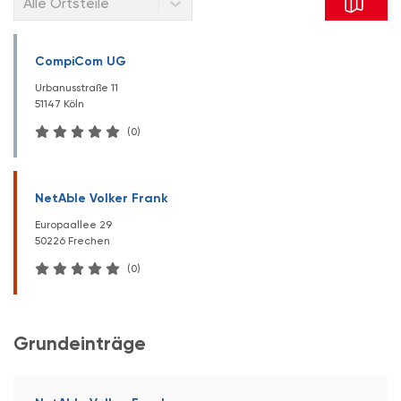
Alle Ortsteile
CompiCom UG
Urbanusstraße 11
51147 Köln
(0)
NetAble Volker Frank
Europaallee 29
50226 Frechen
(0)
Grundeinträge