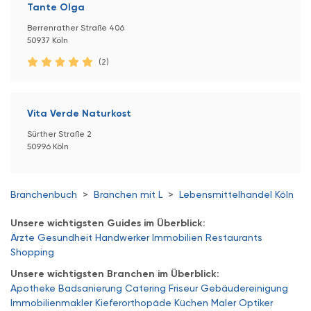
Tante Olga
Berrenrather Straße 406
50937 Köln
(2)
Vita Verde Naturkost
Sürther Straße 2
50996 Köln
Branchenbuch
>
Branchen mit L
>
Lebensmittelhandel Köln
Unsere wichtigsten Guides im Überblick:
Ärzte
Gesundheit
Handwerker
Immobilien
Restaurants
Shopping
Unsere wichtigsten Branchen im Überblick:
Apotheke
Badsanierung
Catering
Friseur
Gebäudereinigung
Immobilienmakler
Kieferorthopäde
Küchen
Maler
Optiker