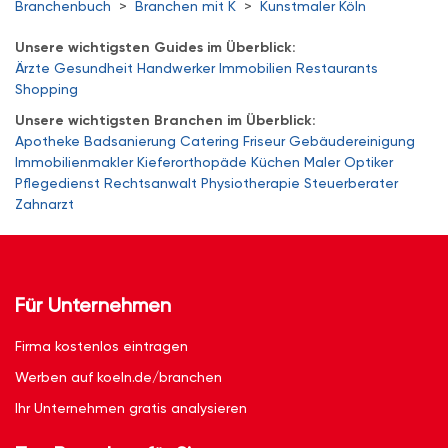
Branchenbuch
>
Branchen mit K
>
Kunstmaler Köln
Unsere wichtigsten Guides im Überblick:
Ärzte
Gesundheit
Handwerker
Immobilien
Restaurants
Shopping
Unsere wichtigsten Branchen im Überblick:
Apotheke
Badsanierung
Catering
Friseur
Gebäudereinigung
Immobilienmakler
Kieferorthopäde
Küchen
Maler
Optiker
Pflegedienst
Rechtsanwalt
Physiotherapie
Steuerberater
Zahnarzt
Für Unternehmen
Firma kostenlos eintragen
Werben auf koeln.de/branchen
Ihr Unternehmen gratis analysieren