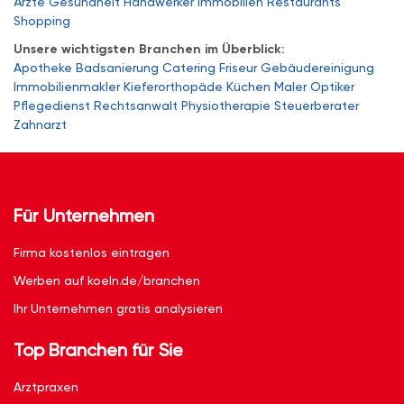
Ärzte
Gesundheit
Handwerker
Immobilien
Restaurants
Shopping
Unsere wichtigsten Branchen im Überblick:
Apotheke
Badsanierung
Catering
Friseur
Gebäudereinigung
Immobilienmakler
Kieferorthopäde
Küchen
Maler
Optiker
Pflegedienst
Rechtsanwalt
Physiotherapie
Steuerberater
Zahnarzt
Für Unternehmen
Firma kostenlos eintragen
Werben auf koeln.de/branchen
Ihr Unternehmen gratis analysieren
Top Branchen für Sie
Arztpraxen