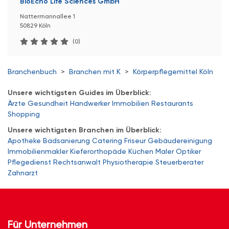
BioEcho Life Sciences GmbH
Nattermannallee 1
50829 Köln
(0)
Branchenbuch
>
Branchen mit K
>
Körperpflegemittel Köln
Unsere wichtigsten Guides im Überblick:
Ärzte
Gesundheit
Handwerker
Immobilien
Restaurants
Shopping
Unsere wichtigsten Branchen im Überblick:
Apotheke
Badsanierung
Catering
Friseur
Gebäudereinigung
Immobilienmakler
Kieferorthopäde
Küchen
Maler
Optiker
Pflegedienst
Rechtsanwalt
Physiotherapie
Steuerberater
Zahnarzt
Für Unternehmen