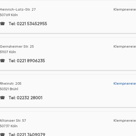
Heinrich-Latz-Str. 27
Klempnereie
50769 Köln
Tel: 0221 53452955
Gernsheimer Str. 25
Klempnereie
51107 Köln
Tel: 0221 8906235
Rheinstr. 205
Klempnereie
50321 Brühl
Tel: 02232 28001
Altonaer Str. 57
Klempnereie
50737 Köln
Tel: 0221 7409079