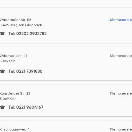
Odenthaler Str. 118
Klempnereie
51465 Bergisch Gladbach
Tel: 02202 2932782
Odenwaldstr. 41
Klempnereie
51105 Köln
Tel: 0221 7391880
Kunstfelder Str. 25
Klempnereie
51069 Köln
Tel: 0221 9604167
Kirschbaumweg 4
Klempnereie