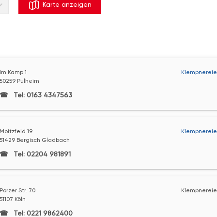
Karte anzeigen
Im Kamp 1
Klempnereie
50259 Pulheim
Tel: 0163 4347563
Moitzfeld 19
Klempnereie
51429 Bergisch Gladbach
Tel: 02204 981891
Porzer Str. 70
Klempnereie
51107 Köln
Tel: 0221 9862400