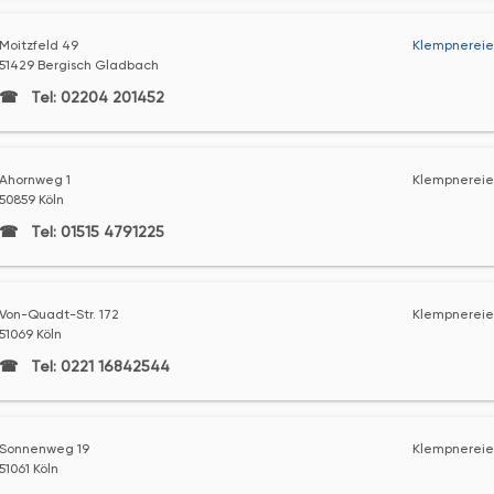
Moitzfeld 49
Klempnereie
51429 Bergisch Gladbach
Tel: 02204 201452
Ahornweg 1
Klempnereie
50859 Köln
Tel: 01515 4791225
Von-Quadt-Str. 172
Klempnereie
51069 Köln
Tel: 0221 16842544
Sonnenweg 19
Klempnereie
51061 Köln