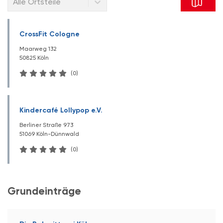
Alle Ortsteile
CrossFit Cologne
Maarweg 132
50825 Köln
(0)
Kindercafé Lollypop e.V.
Berliner Straße 973
51069 Köln-Dünnwald
(0)
Grundeinträge