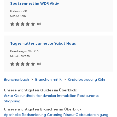
Spatzennest im WDR Aktiv
Follerstr. 68
50676 Köln
(0)
Tagesmutter Jannette Yabut Haas
Bensberger Str. 216
51503 Rösrath
(0)
Branchenbuch
>
Branchen mit K
>
Kinderbetreuung Köln
Unsere wichtigsten Guides im Überblick:
Ärzte
Gesundheit
Handwerker
Immobilien
Restaurants
Shopping
Unsere wichtigsten Branchen im Überblick:
Apotheke
Badsanierung
Catering
Friseur
Gebäudereinigung