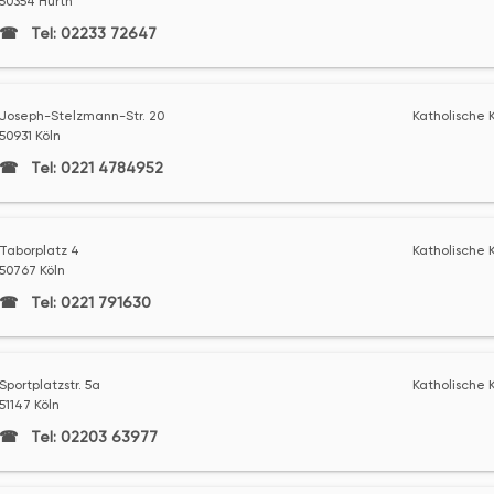
50354 Hürth
Tel: 02233 72647
Joseph-Stelzmann-Str. 20
Katholische K
50931 Köln
Tel: 0221 4784952
Taborplatz 4
Katholische K
50767 Köln
Tel: 0221 791630
Sportplatzstr. 5a
Katholische K
51147 Köln
Tel: 02203 63977