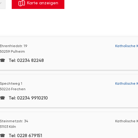
Karte anzeigen
Ehrenfriedstr. 19
Katholische 
50259 Pulheim
Tel: 02234 82248
Spechtweg 1
Katholische 
50226 Frechen
Tel: 02234 9910210
Steinmetzstr. 34
Katholische K
51103 Köln
Tel: 0228 679151