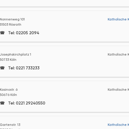
Nonnenweg 101
Katholische 
51503 Rösrath
Tel: 02205 2094
Josephskirchplatz 1
Katholische K
50733 Köln
Tel: 0221 733233
Kasinostr. 6
Katholische K
50676 Köln
Tel: 0221 29240550
Gartenstr. 13
Katholische 