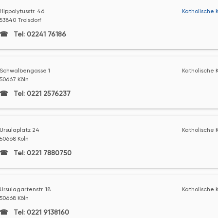
Hippolytusstr. 46
Katholische K
53840 Troisdorf
Tel: 02241 76186
Schwalbengasse 1
Katholische K
50667 Köln
Tel: 0221 2576237
Ursulaplatz 24
Katholische K
50668 Köln
Tel: 0221 7880750
Ursulagartenstr. 18
Katholische K
50668 Köln
Tel: 0221 9138160