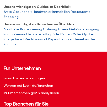
Unsere wichtigsten Guides im Überblick:
Ärzte
Gesundheit
Handwerker
Immobilien
Restaurants
Shopping
Unsere wichtigsten Branchen im Überblick:
Apotheke
Badsanierung
Catering
Friseur
Gebäudereinigung
Immobilienmakler
Kieferorthopäde
Küchen
Maler
Optiker
Pflegedienst
Rechtsanwalt
Physiotherapie
Steuerberater
Zahnarzt
Für Unternehmen
Firma kostenlos eintragen
Werben auf koeln.de/branchen
Ihr Unternehmen gratis analysieren
Top Branchen für Sie