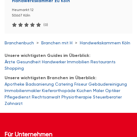
Handwerkskammer zu Köln
Heumarkt 12
50667 Köln
(0)
Branchenbuch
>
Branchen mit H
>
Handwerkskammern Köln
Unsere wichtigsten Guides im Überblick:
Ärzte
Gesundheit
Handwerker
Immobilien
Restaurants
Shopping
Unsere wichtigsten Branchen im Überblick:
Apotheke
Badsanierung
Catering
Friseur
Gebäudereinigung
Immobilienmakler
Kieferorthopäde
Küchen
Maler
Optiker
Pflegedienst
Rechtsanwalt
Physiotherapie
Steuerberater
Zahnarzt
Für Unternehmen