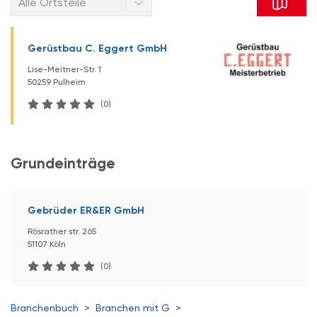
Alle Ortsteile
Gerüstbau C. Eggert GmbH
Lise-Meitner-Str. 1
50259 Pulheim
(0)
Grundeinträge
Gebrüder ER&ER GmbH
Rösrather str. 265
51107 Köln
(0)
Branchenbuch
>
Branchen mit G
>