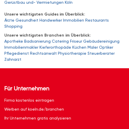
Gerüstbau und- Vermietungen Köln
Unsere wichtigsten Guides im Überblick:
Ärzte
Gesundheit
Handwerker
Immobilien
Restaurants
Shopping
Unsere wichtigsten Branchen im Überblick:
Apotheke
Badsanierung
Catering
Friseur
Gebäudereinigung
Immobilienmakler
Kieferorthopäde
Küchen
Maler
Optiker
Pflegedienst
Rechtsanwalt
Physiotherapie
Steuerberater
Zahnarzt
Für Unternehmen
Firma kostenlos eintragen
Werben auf koeln.de/branchen
Ihr Unternehmen gratis analysieren