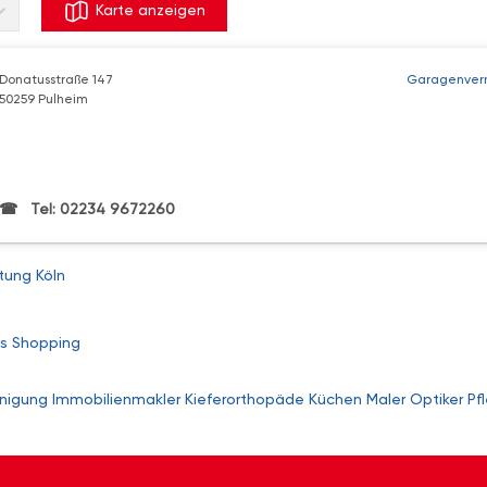
Karte anzeigen
Donatusstraße 147
Garagenver
50259 Pulheim
Tel: 02234 9672260
ung Köln
s
Shopping
nigung
Immobilienmakler
Kieferorthopäde
Küchen
Maler
Optiker
Pf