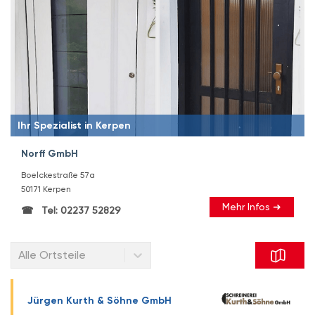
Ihr Spezialist in Kerpen
Norff GmbH
Boelckestraße 57a
50171 Kerpen
Mehr Infos ➜
Tel: 02237 52829
Alle Ortsteile
Jürgen Kurth & Söhne GmbH