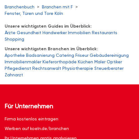
Branchenbuch
>
Branchen mit F
>
Fenster, Türen und Tore Köln
Unsere wichtigsten Guides im Überblick:
Ärzte
Gesundheit
Handwerker
Immobilien
Restaurants
Shopping
Unsere wichtigsten Branchen im Überblick:
Apotheke
Badsanierung
Catering
Friseur
Gebäudereinigung
Immobilienmakler
Kieferorthopäde
Küchen
Maler
Optiker
Pflegedienst
Rechtsanwalt
Physiotherapie
Steuerberater
Zahnarzt
Für Unternehmen
Firma kostenlos eintragen
Werben auf koeln.de/branchen
Ihr Unternehmen gratis analysieren