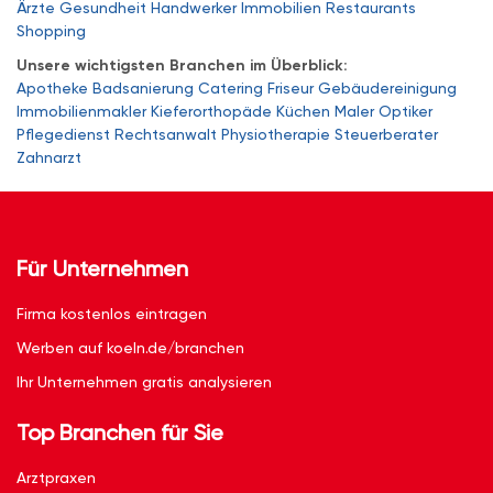
Ärzte
Gesundheit
Handwerker
Immobilien
Restaurants
Shopping
Unsere wichtigsten Branchen im Überblick:
Apotheke
Badsanierung
Catering
Friseur
Gebäudereinigung
Immobilienmakler
Kieferorthopäde
Küchen
Maler
Optiker
Pflegedienst
Rechtsanwalt
Physiotherapie
Steuerberater
Zahnarzt
Für Unternehmen
Firma kostenlos eintragen
Werben auf koeln.de/branchen
Ihr Unternehmen gratis analysieren
Top Branchen für Sie
Arztpraxen