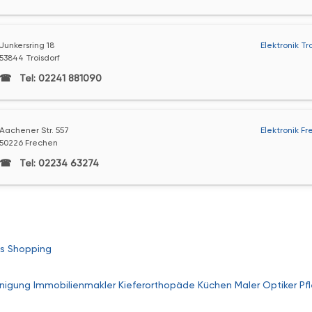
Junkersring 18
Elektronik Tr
53844 Troisdorf
Tel: 02241 881090
Aachener Str. 557
Elektronik F
50226 Frechen
Tel: 02234 63274
s
Shopping
nigung
Immobilienmakler
Kieferorthopäde
Küchen
Maler
Optiker
Pf