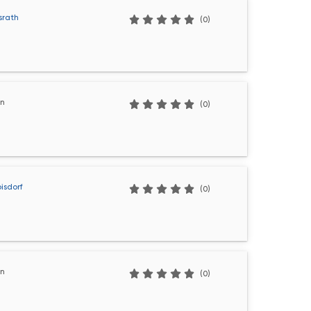
srath
(0)
ln
(0)
oisdorf
(0)
ln
(0)