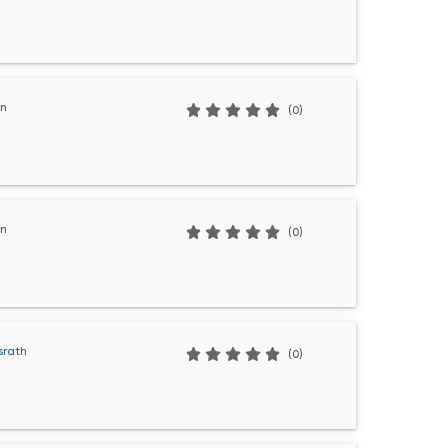
ln
(0)
ln
(0)
srath
(0)