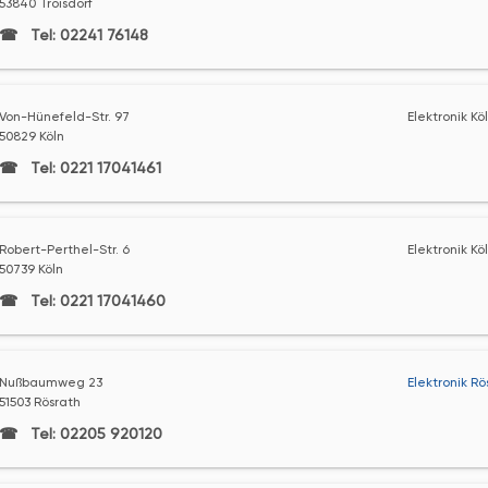
53840 Troisdorf
Tel: 02241 76148
Von-Hünefeld-Str. 97
Elektronik Kö
50829 Köln
Tel: 0221 17041461
Robert-Perthel-Str. 6
Elektronik Kö
50739 Köln
Tel: 0221 17041460
Nußbaumweg 23
Elektronik Rö
51503 Rösrath
Tel: 02205 920120