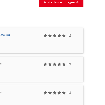
Kostenlos eintragen ➜
esseling
(0)
ln
(0)
ln
(0)