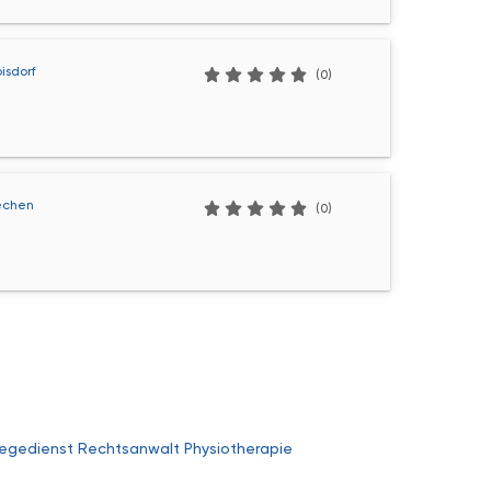
oisdorf
(0)
rechen
(0)
legedienst
Rechtsanwalt
Physiotherapie