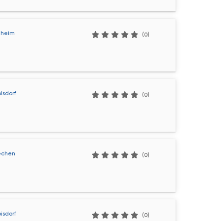
ulheim
(0)
oisdorf
(0)
rechen
(0)
oisdorf
(0)