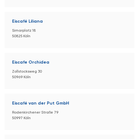
Eiscafé Liliana
Simarplatz 18
50825 Köln
Eiscafe Orchidea
Zollstocksweg 30
50969 Köln
Eiscafé van der Put GmbH
Rodenkirchener Straße 79
50997 Köln